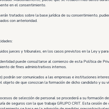
ente en el consentimiento.
 serán tratados sobre la base jurídica de su consentimiento, pud
uados con anterioridad.
tidades:
dos jueces y tribunales, en los casos previstos en la Ley y para l
entidad puede consultarse al comienzo de esta Política de Priva
iento de fines administrativos internos.
ae) podrán ser comunicados a las empresas e instituciones intere
 el objeto de que conozcan la formación de dicho candidato y su v
ocesos de selección de personal se procederá a su formación de m
uría de seguros con la que trabaja GRUPO CRIT. Esta cesión de d
 tratamiento se basa en la adopción de medidas precontractual