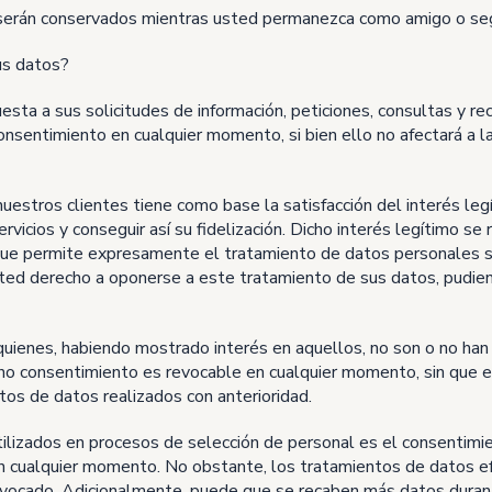
s serán conservados mientras usted permanezca como amigo o se
us datos?
esta a sus solicitudes de información, peticiones, consultas y 
onsentimiento en cualquier momento, si bien ello no afectará a l
nuestros clientes tiene como base la satisfacción del interés le
rvicios y conseguir así su fidelización. Dicho interés legítimo se
ue permite expresamente el tratamiento de datos personales s
sted derecho a oponerse a este tratamiento de sus datos, pudien
quienes, habiendo mostrado interés en aquellos, no son o no han 
ho consentimiento es revocable en cualquier momento, sin que el
ntos de datos realizados con anterioridad.
tilizados en procesos de selección de personal es el consentimie
en cualquier momento. No obstante, los tratamientos de datos ef
evocado. Adicionalmente, puede que se recaben más datos durant