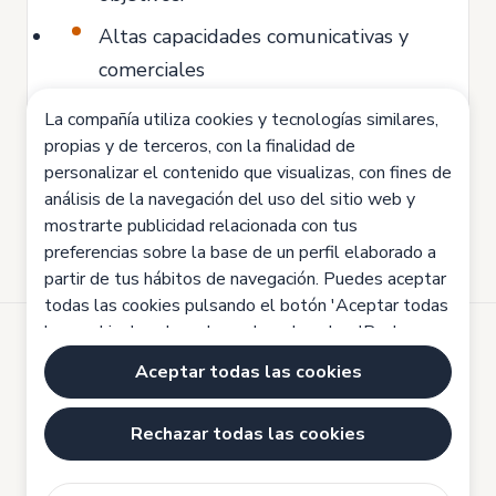
Altas capacidades comunicativas y
comerciales
Paquete Office nivel medio.
La compañía utiliza cookies y tecnologías similares,
propias y de terceros, con la finalidad de
Disponibilidad horaria total.
personalizar el contenido que visualizas, con fines de
análisis de la navegación del uso del sitio web y
mostrarte publicidad relacionada con tus
preferencias sobre la base de un perfil elaborado a
partir de tus hábitos de navegación. Puedes aceptar
todas las cookies pulsando el botón 'Aceptar todas
las cookies', rechazarlas pulsando sobre 'Rechazar
todas las cookies' o configurarlas haciendo clic en
Desarrollado por
Aceptar todas las cookies
'Configuración de cookies'. Haz clic aquí para saber
Aviso legal
más:
Política de cookies
Rechazar todas las cookies
Política de cookies
Política de privacidad