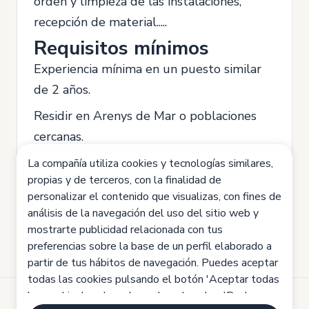
orden y limpieza de las instalaciones,
recepción de material.....
Requisitos mínimos
Experiencia mínima en un puesto similar
de 2 años.
Residir en Arenys de Mar o poblaciones
cercanas.
Carné de conducir B y vehículo propio.
La compañía utiliza cookies y tecnologías similares,
propias y de terceros, con la finalidad de
Carné de carretillero en vigor
personalizar el contenido que visualizas, con fines de
análisis de la navegación del uso del sitio web y
mostrarte publicidad relacionada con tus
preferencias sobre la base de un perfil elaborado a
partir de tus hábitos de navegación. Puedes aceptar
todas las cookies pulsando el botón 'Aceptar todas
las cookies', rechazarlas pulsando sobre 'Rechazar