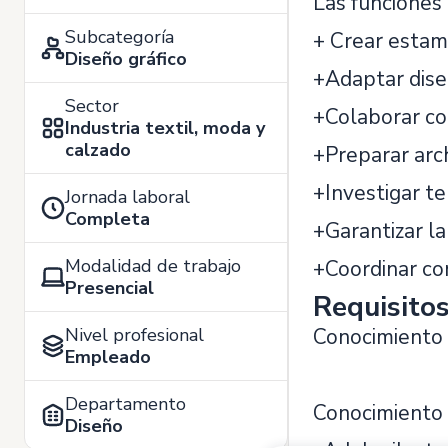
Las funciones 
Subcategoría
+ Crear estamp
Diseño gráfico
+Adaptar diseñ
Sector
+Colaborar con
Industria textil, moda y
calzado
+Preparar arch
+Investigar t
Jornada laboral
Completa
+Garantizar la
Modalidad de trabajo
+Coordinar co
Presencial
Requisito
Nivel profesional
Conocimiento d
Empleado
Departamento
Conocimiento 
Diseño