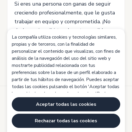
Si eres una persona con ganas de seguir
creciendo profesionalmente, que le gusta
trabajar en equipo y comprometida. ¡No
dudes en inscribirte y lo antes posible nos
La compañía utiliza cookies y tecnologías similares,
pondremos en contacto para una posible
propias y de terceros, con la finalidad de
entrevista!
personalizar el contenido que visualizas, con fines de
análisis de la navegación del uso del sitio web y
mostrarte publicidad relacionada con tus
preferencias sobre la base de un perfil elaborado a
partir de tus hábitos de navegación. Puedes aceptar
todas las cookies pulsando el botón 'Aceptar todas
las cookies', rechazarlas pulsando sobre 'Rechazar
todas las cookies' o configurarlas haciendo clic en
Desarrollado por
Aceptar todas las cookies
'Configuración de cookies'. Haz clic aquí para saber
Aviso legal
más:
Política de cookies
Rechazar todas las cookies
Política de cookies