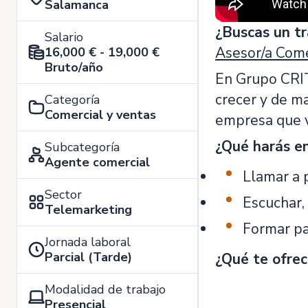
Salamanca
¿Buscas un t
Salario
Asesor/a Come
16,000 € - 19,000 €
Bruto/año
En Grupo CRIT
crecer y de ma
Categoría
Comercial y ventas
empresa que v
¿Qué harás en
Subcategoría
Agente comercial
Llamar a p
Sector
Escuchar,
Telemarketing
Formar pa
Jornada laboral
Parcial (Tarde)
¿Qué te ofre
Modalidad de trabajo
Presencial