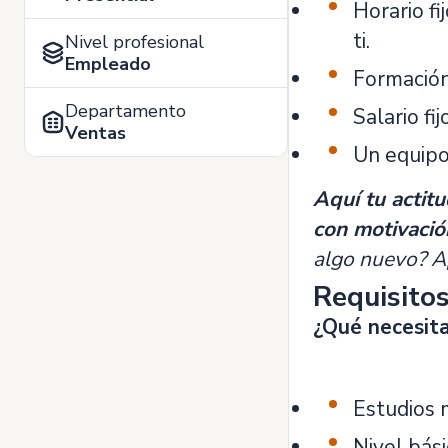
Horario f
ti.
Nivel profesional
Empleado
Formación
Departamento
Salario fi
Ventas
Un equipo
Aquí tu actitu
con motivació
algo nuevo? Ap
Requisito
¿Qué necesit
Estudios 
Nivel bási