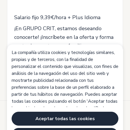
Salario fijo 9,39€/hora + Plus Idioma
¡En GRUPO CRIT, estamos deseando
conocerte! ¡Inscríbete en la oferta y forma
parte de nuestra gran familia
La compañía utiliza cookies y tecnologías similares,
Requisitos mínimos
propias y de terceros, con la finalidad de
Estudios medios.
personalizar el contenido que visualizas, con fines de
análisis de la navegación del uso del sitio web y
mostrarte publicidad relacionada con tus
preferencias sobre la base de un perfil elaborado a
partir de tus hábitos de navegación. Puedes aceptar
todas las cookies pulsando el botón 'Aceptar todas
las cookies', rechazarlas pulsando sobre 'Rechazar
todas las cookies' o configurarlas haciendo clic en
Desarrollado por
Aceptar todas las cookies
'Configuración de cookies'. Haz clic aquí para saber
Aviso legal
más:
Política de cookies